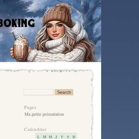
Pages
Ma petite présentation
Calendrier
L
M
M
J
V
S
D